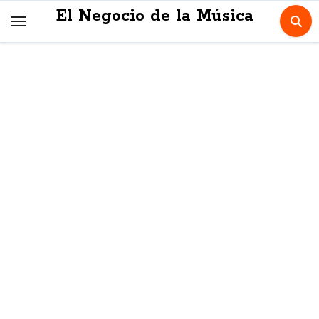
Skip
El Negocio de la Música
to
content