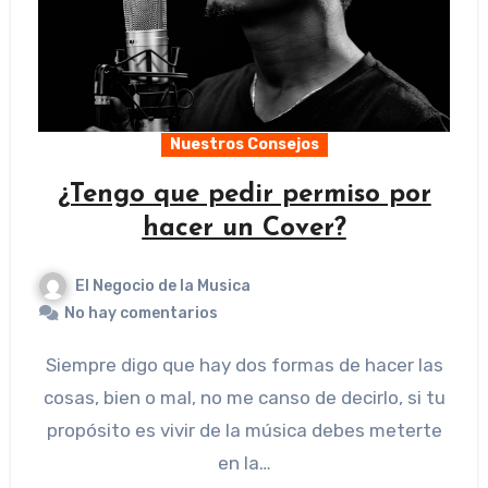
Nuestros Consejos
¿Tengo que pedir permiso por
hacer un Cover?
El Negocio de la Musica
No hay comentarios
Siempre digo que hay dos formas de hacer las
cosas, bien o mal, no me canso de decirlo, si tu
propósito es vivir de la música debes meterte
en la…