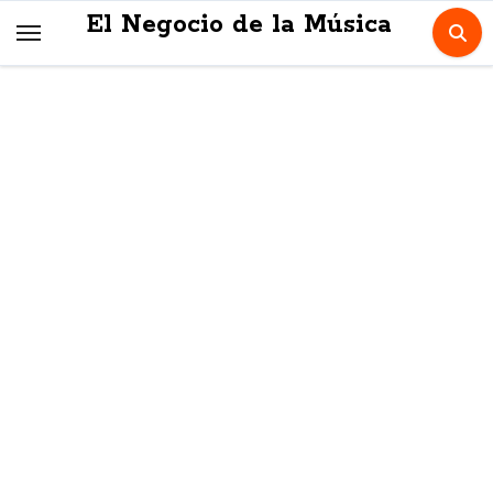
Skip
El Negocio de la Música
to
content