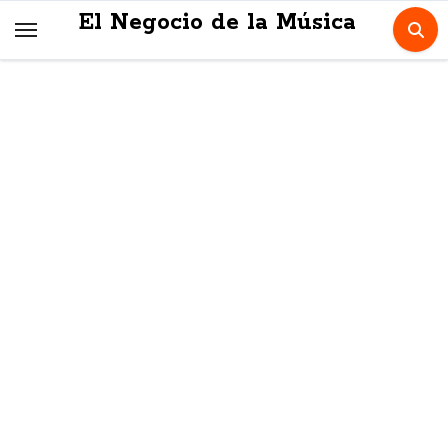
Skip
El Negocio de la Música
to
content