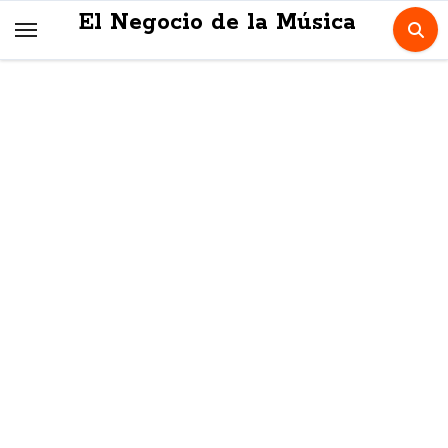
Skip
El Negocio de la Música
to
content