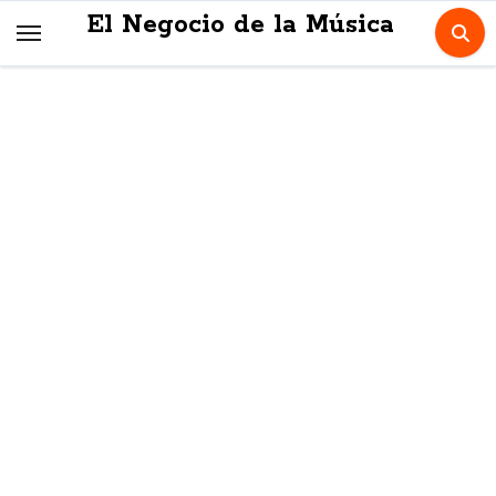
Skip
El Negocio de la Música
to
content