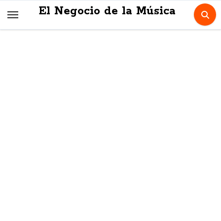
Skip
El Negocio de la Música
to
content