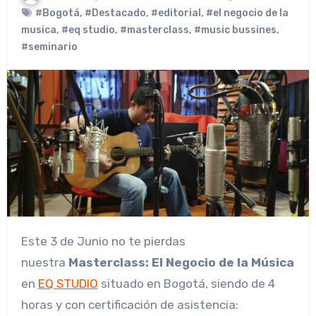
#Bogotá
,
#Destacado
,
#editorial
,
#el negocio de la
musica
,
#eq studio
,
#masterclass
,
#music bussines
,
#seminario
Este 3 de Junio no te pierdas
nuestra
Masterclass: El Negocio de la Música
en
EQ STUDIO
situado en Bogotá, siendo de 4
horas y con certificación de asistencia: