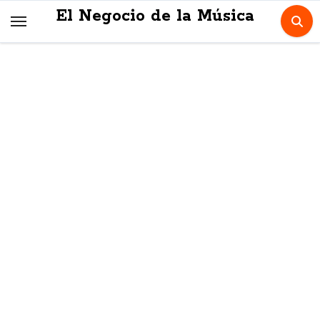
Skip
El Negocio de la Música
to
content