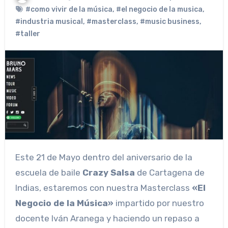
#como vivir de la música
,
#el negocio de la musica
,
#industria musical
,
#masterclass
,
#music business
,
#taller
Este 21 de Mayo dentro del aniversario de la
escuela de baile
Crazy Salsa
de Cartagena de
Indias, estaremos con nuestra Masterclass
«El
Negocio de la Música»
impartido por nuestro
docente Iván Aranega y haciendo un repaso a