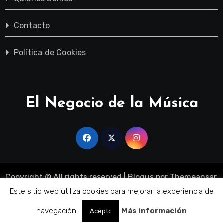
Contacto
Política de Cookies
El Negocio de la Música
Copyright © All rights reserved
|
Blogus
por
Themeansar
.
Sobre Nosotros
Quienes Somos
Contacto
Este sitio web utiliza cookies para mejorar la experiencia de
Política de Cookies
navegación.
Más información
Acepto