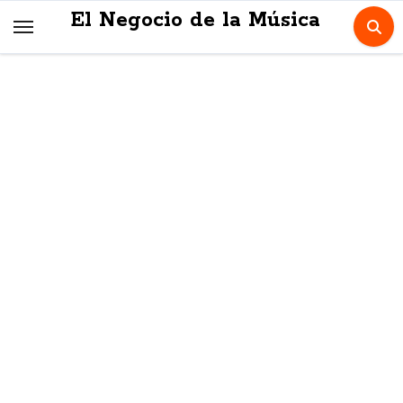
Skip
El Negocio de la Música
to
content