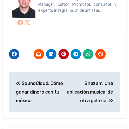
Manager, Editor, Promotor, consultor y
experto integral 360º de artistas.
Navegación
SoundCloud: Cómo
Shazam: Una
de
ganar dinero con tu
aplicación musical de
entradas
música.
otra galaxia.