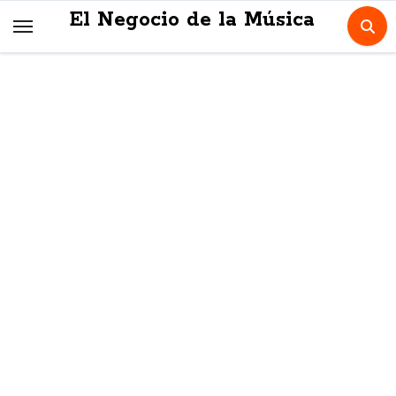
Skip
El Negocio de la Música
to
content