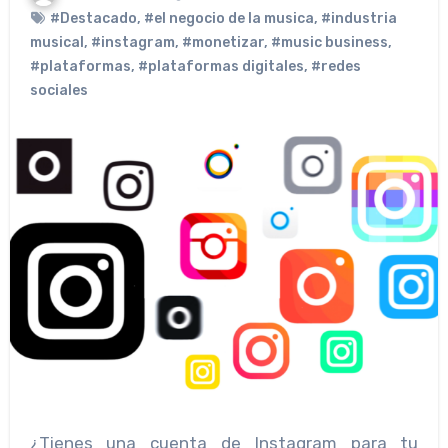
#Destacado
,
#el negocio de la musica
,
#industria
musical
,
#instagram
,
#monetizar
,
#music business
,
#plataformas
,
#plataformas digitales
,
#redes
sociales
¿Tienes una cuenta de Instagram para tu