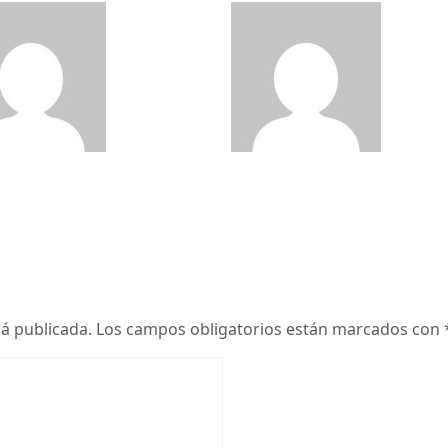
El Negocio
El Negoc
 Musica
17-septiembre 2025
de la Musica
17-septiembre 
rá publicada.
Los campos obligatorios están marcados con