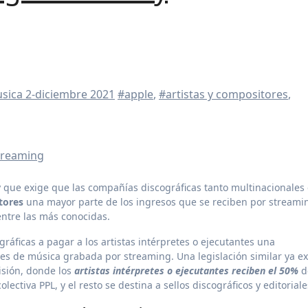
usica
2-diciembre 2021
#apple
,
#artistas y compositores
,
treaming
tores
una mayor parte de los ingresos que se reciben por streami
entre las más conocidas.
gráficas a pagar a los artistas intérpretes o ejecutantes una
es de música grabada por streaming. Una legislación similar ya ex
visión, donde los
artistas intérpretes o ejecutantes reciben el 50%
d
lectiva PPL, y el resto se destina a sellos discográficos y editoriale