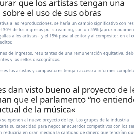
urar que los artistas tengan una
 sobre el uso de sus obras
tiva a las reproducciones, se haría un cambio significativo con re
n el 30% de los ingresos por streaming, con un 55% (aproximadamen
lías a los artistas- y el 15% pasa al editor y al compositor, en el c
 editor.
ones de ingresos, resultantes de una remuneración equitativa, deb
ntes y los sellos discográficos.
eses los artistas y compositores tengan acceso a informes complet
es dan visto bueno al proyecto de l
rman que el parlamento “no entiend
ctual de la música«
os se oponen al nuevo proyecto de ley. Los grupos de la industria
aría su capacidad para negociar acuerdos competitivos con los ser
én reduciría en gran medida la cantidad de dinero que tendrían qu