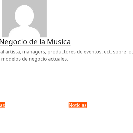
 Negocio de la Musica
al artista, managers, productores de eventos, ect. sobre lo
s modelos de negocio actuales.
ias
Noticias
in Grammy 2025:
Juan Gabriel: El Div
oce los
que convirtió la
inados
música en un impe