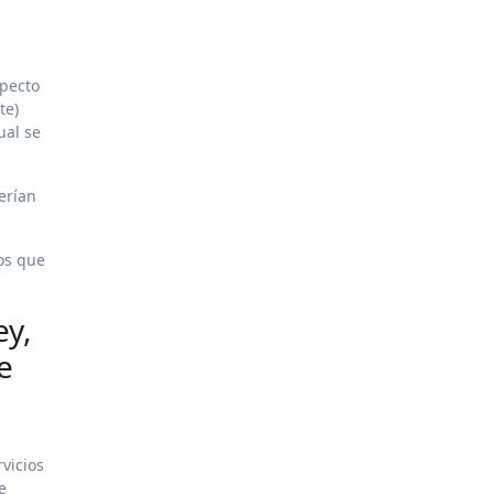
specto
te)
ual se
erían
os que
ey,
e
vicios
e