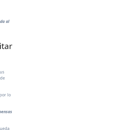
da al
itar
sus
 de
por lo
xpensas
queda