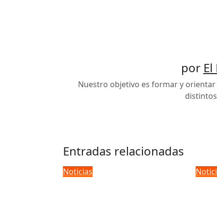
entradas
por
El
Nuestro objetivo es formar y orientar 
distinto
Entradas relacionadas
Noticias
Notic
Michael Bolton y el
Lat
caso de plagio de
Con
“Love Is a Wonderful
nom