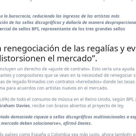
a la burocracia, reduciendo los ingresos de los artistas más
ción de los sellos discográficos y dañaría de manera desproporciona
cial de sellos BPI, representante de los tres grandes sellos
 renegociación de las regalías y ev
distorsionen el mercado”.
incluyen un derecho de «ajuste de contrato». Esto sería una ayuda
utantes y compositores que se vean en la necesidad de renegociar 
istas de legado firmados con contratos «heredados» donde las tasas
ma para acuerdos con artistas nuevos en el mercado.
0,6%) de todo el consumo de música en el Reino Unido, según BPI, 
Graham Davies
, recibe con brazos abiertos al proyecto de ley.
iado demasiada riqueza a sellos discográficos multinacionales a e
l mercado deben solucionarse«, afirmó Davies.
ás países como España o Colombia sea más justo, ahora también 