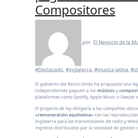
Compositores
por
El Negocio de la M
#Destacado
,
#inglaterra
,
#musica latina
,
#s
El gobierno del Reino Unido ha propuesto una ley que exige que las compañías discográficas tanto multinacionales como
independientes paguen a los
músicos
y
composi
plataformas como Spotify, Apple Music o Deezer 
El proyecto de ley obligaría a las compañías disco
«remuneración equitativa»
con las reproduccion
Inglaterra para las transmisiones de radio y tele
ingresos distribuidos por la sociedad de gestión co