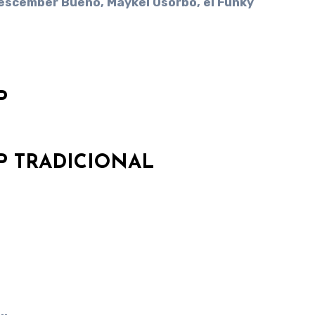
 Descember Bueno, Maykel Osorbo, el Funky
P
P TRADICIONAL