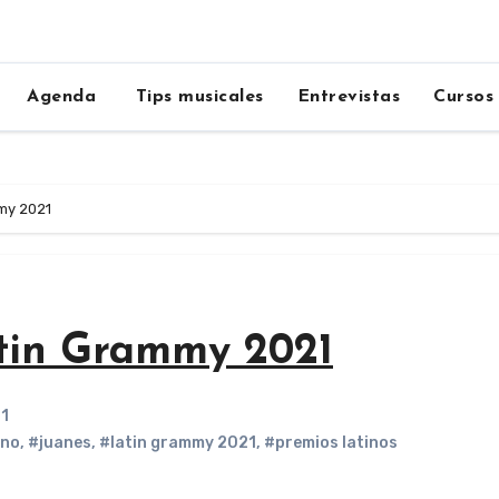
Agenda
Tips musicales
Entrevistas
Cursos
my 2021
tin Grammy 2021
21
ino
,
#juanes
,
#latin grammy 2021
,
#premios latinos