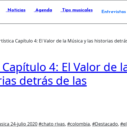
Noticias
Agenda
Tips musicales
Entrevistas
tística Capítulo 4: El Valor de la Música y las historias detr
 Capítulo 4: El Valor de l
rias detrás de las
usica
24-julio 2020
#chato rivas
,
#colombia
,
#Destacado
,
#el