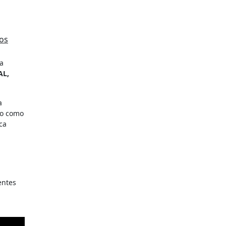
los
AL,
a
jo como
ca
entes