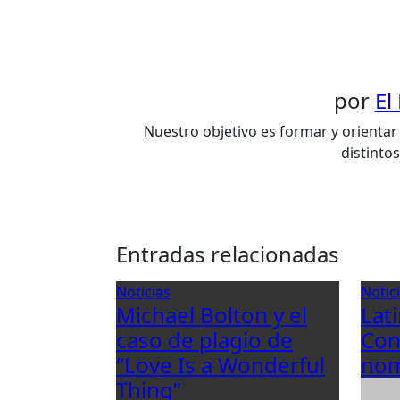
por
El
Nuestro objetivo es formar y orientar 
distinto
Entradas relacionadas
Noticias
Notic
Michael Bolton y el
Lat
caso de plagio de
Con
“Love Is a Wonderful
nom
Thing”