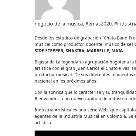
negocio de la musica
,
#emas2020
,
#industria
Desde los estudios de grabación “Chato Band Producciones” en la ciudad de Bogotá con más de 30 años en la escena
musical como productor, docente, músico de sesió
SIDE STEPPER, SHAKIRA, MARBELLE, MAIA.
Bajista de La legendaria agrupación bogotana la 
artística con el gran Juan Carlos el Chato Rivas.
productor musical. De sus diferentes momentos en
nacional en los próximos años.
Con la sonrisa que lo caracteriza y su tranquili
Bienvenidos a un nuevo capítulo de industria art
Industria Artística es una serie Web, que capítulo
agentes de la Industria Musical en Colombia. Se 
artística.