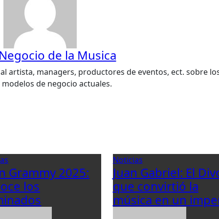
 Negocio de la Musica
al artista, managers, productores de eventos, ect. sobre lo
s modelos de negocio actuales.
ias
Noticias
in Grammy 2025:
Juan Gabriel: El Div
oce los
que convirtió la
inados
música en un impe