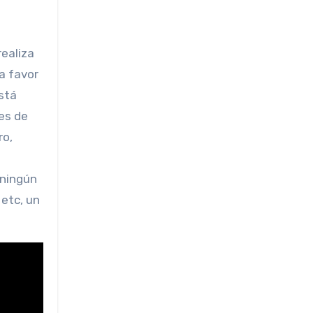
ealiza
 a favor
stá
es de
ro,
 ningún
 etc, un