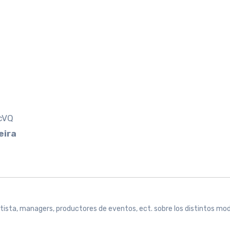
cVQ
eira
rtista, managers, productores de eventos, ect. sobre los distintos mo