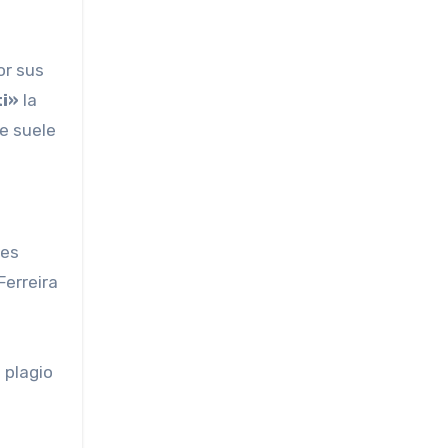
or sus
ti»
la
ue suele
 es
Ferreira
 plagio