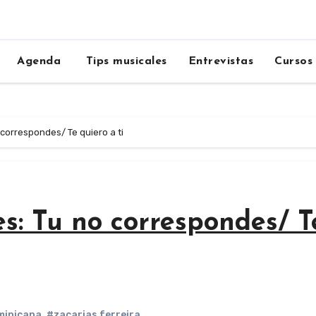
Agenda
Tips musicales
Entrevistas
Cursos
 correspondes/ Te quiero a ti
es: Tu no correspondes/ T
minicana
,
#zacarias ferreira