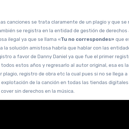
s canciones se trata claramente de un plagio y que se r
 también se registra en la entidad de gestión de derechos
osa ilegal ya que se llama «
Tu no correspondes»
que e
a la solución amistosa habría que hablar con las entidad
istro a favor de Danny Daniel ya que fue el primer regist
todos estos años y regresarlo al autor original, esa es la
lagio, registro de obra etc la cual pues si no se llega a
explotación de la canción en todas las tiendas digitales
 cover sin derechos en la música.