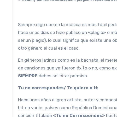
Siempre digo que en la música es más fácil pedir perdón que pedir permiso, pero sale más caro pedir perdón,
hace unos días se hizo publico un «plagio» o más
ser un plagio), lo cual significa que existe una
otro género el cual es el caso.
En géneros latinos como es la bachata, el meren
de canciones que ya fueron éxito o no, como exp
SIEMPRE
debes solicitar permiso.
Tu no correspondes/ Te quiero a ti:
Hace unos años el gran artista, autor y compos
hit en varios países como República Dominicana
canción titulada
«Tu no Correspondes»
hasta