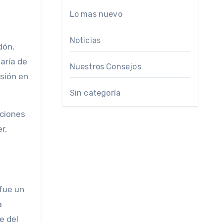
Lo mas nuevo
Noticias
jaría de
Nuestros Consejos
rsión en
Sin categoría
aciones
r,
 fue un
a
e del