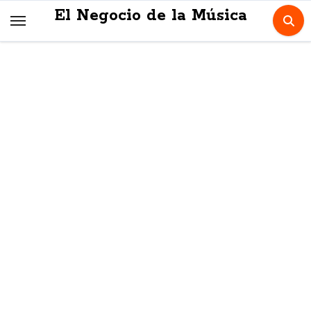
Skip
El Negocio de la Música
to
content