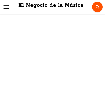
Skip
El Negocio de la Música
to
content