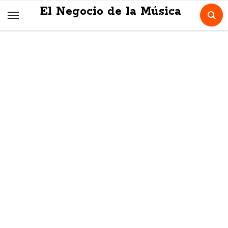
Skip
El Negocio de la Música
to
content