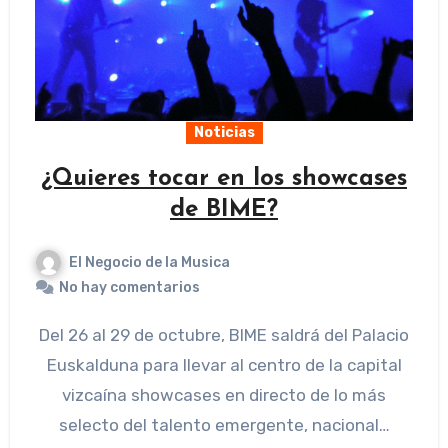
Noticias
¿Quieres tocar en los showcases
de BIME?
El Negocio de la Musica
No hay comentarios
Del 26 al 29 de octubre, BIME saldrá del Palacio
Euskalduna para llevar al centro de la capital
vizcaína showcases en directo de lo más
selecto del talento emergente, nacional…