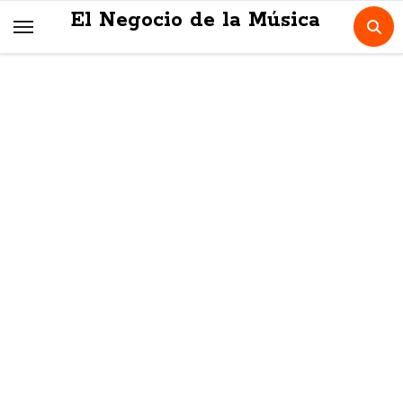
Skip
El Negocio de la Música
to
content