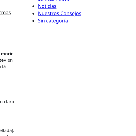
Noticias
rmas
Nuestros Consejos
Sin categoría
o morir
te»
en
 la
n claro
ellada).