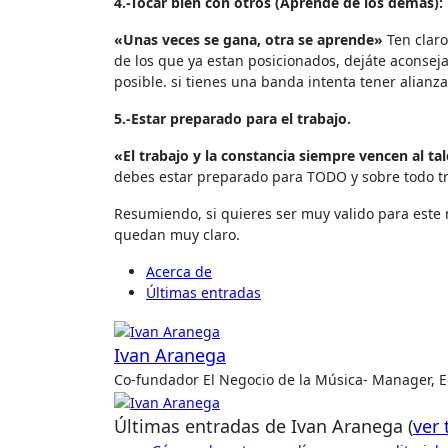
4.-Tocar bien con otros (Aprende de los demás):
«Unas veces se gana, otra se aprende»
Ten claro
de los que ya estan posicionados, dejáte aconseja
posible. si tienes una banda intenta tener alianz
5.-Estar p
repar
ado para el trabajo
.
«El trabajo y la constancia siempre vencen al ta
debes estar preparado para TODO y sobre todo tra
Resumiendo, si quieres ser muy valido para este
quedan muy claro.
Acerca de
Últimas entradas
Ivan Aranega
Co-fundador El Negocio de la Música- Manager, Edi
Últimas entradas de Ivan Aranega
(
ver