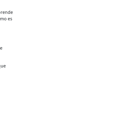
aprende
omo es
ue
que