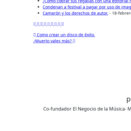
¿Cómo cobrar tus regalías con una editorial 
Condenan a festival a pagar por uso de ima
Camarón y los derechos de autor.
- 18-febrer
Navegación
Como crear un disco de éxito.
¿Muerto vales más?
de
entradas
p
Co-fundador El Negocio de la Música- Ma