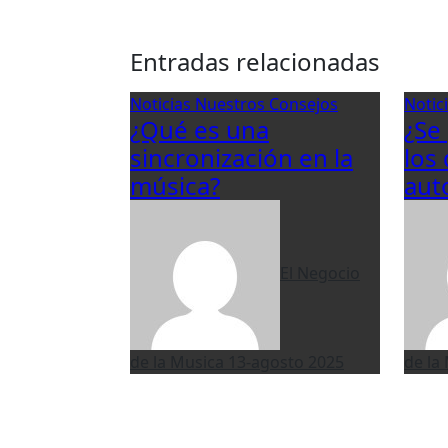
Entradas relacionadas
Noticias
Nuestros Consejos
Notic
¿Qué es una
¿Se
sincronización en la
los
música?
aut
El Negocio
de la Musica
13-agosto 2025
de la