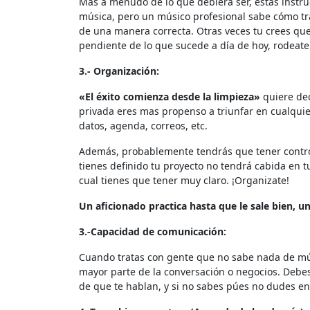
Más a menudo de lo que debiera ser, estas instr
música, pero un músico profesional sabe cómo tra
de una manera correcta. Otras veces tu crees que 
pendiente de lo que sucede a día de hoy, rodeate
3.- Organización:
«El éxito comienza desde la limpieza»
quiere dec
privada eres mas propenso a triunfar en cualquie
datos, agenda, correos, etc.
Además, probablemente tendrás que tener contro
tienes definido tu proyecto no tendrá cabida en
cual tienes que tener muy claro. ¡Organizate!
Un aficionado practica hasta que le sale bien, u
3.-Capacidad de comunicación:
Cuando tratas con gente que no sabe nada de mús
mayor parte de la conversación o negocios. Debes
de que te hablan, y si no sabes púes no dudes en