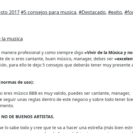
osto 2017
#5 consejos para musica
,
#Destacado
,
#exito
,
#fo
e la musica
 de manera profesional y como siempre digo
«Vivir de la Música y n
rte de si eres cantante, buen músico, manager, debes ser
«excelen
ión, para ello te dejo 5 consejos que deberás tener muy presente a
 (normas de uso):
si eres músico BBB es muy valido, puedes ser cantante, manager,
e seguir unas reglas dentro de este negocio y sobre todo tener bie
omento.
 NO DE BUENOS ARTISTAS.
e lo sabe todo y cree que te va a hacer una estrella (más bien estr