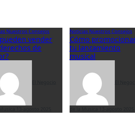
ias
Nuestros Consejos
Noticias
Nuestros Consejos
 pueden vender
Cómo promociona
 derechos de
tu lanzamiento
or?
musical
El Negocio
El Negoc
 Musica
13-agosto 2025
de la Musica
13-agosto 2025