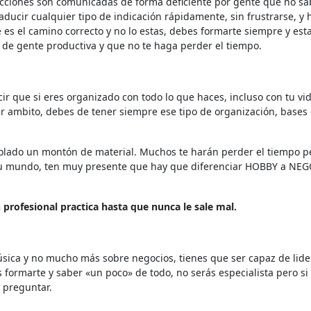
ucciones son comunicadas de forma deficiente por gente que no sa
ducir cualquier tipo de indicación rápidamente, sin frustrarse, y 
es el camino correcto y no lo estas, debes formarte siempre y est
 de gente productiva y que no te haga perder el tiempo.
ir que si eres organizado con todo lo que haces, incluso con tu vi
r ambito, debes de tener siempre ese tipo de organización, bases
lado un montón de material. Muchos te harán perder el tiempo pe
 tu mundo, ten muy presente que hay que diferenciar HOBBY a NEG
n profesional practica hasta que nunca le sale mal.
ica y no mucho más sobre negocios, tienes que ser capaz de lider
 formarte y saber «un poco» de todo, no serás especialista pero si
 preguntar.