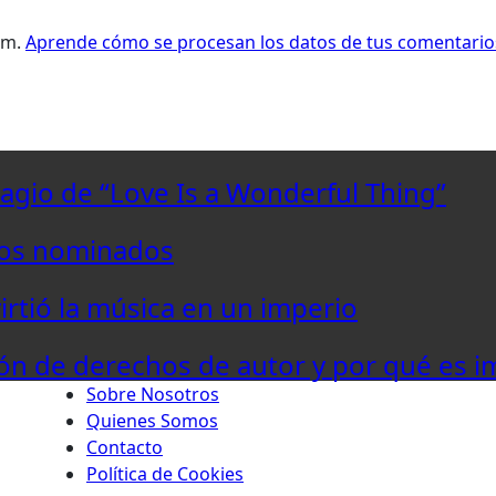
pam.
Aprende cómo se procesan los datos de tus comentario
lagio de “Love Is a Wonderful Thing”
los nominados
virtió la música en un imperio
ón de derechos de autor y por qué es i
Sobre Nosotros
Quienes Somos
Contacto
Política de Cookies