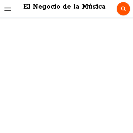
Skip
El Negocio de la Música
to
content