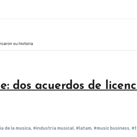
rcaron su historia
e: dos acuerdos de licen
ia de la musica
,
#industria musical
,
#latam
,
#music business
,
#t