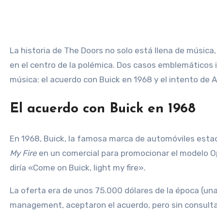
La historia de The Doors no solo está llena de música, poesía y rebeldía, sino también de momentos clave donde los derechos de sus canciones estuvieron
en el centro de la polémica. Dos casos emblemáticos i
música: el acuerdo con Buick en 1968 y el intento d
El acuerdo con Buick en 1968
En 1968, Buick, la famosa marca de automóviles estad
My Fire
en un comercial para promocionar el modelo Opel.
diría «Come on Buick, light my fire».
La oferta era de unos 75.000 dólares de la época (una
management, aceptaron el acuerdo, pero sin consulta