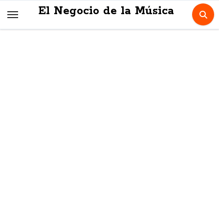
Skip
El Negocio de la Música
to
content