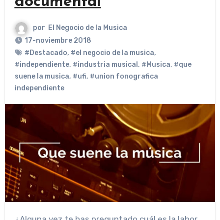
documental
por
El Negocio de la Musica
17-noviembre 2018
#Destacado
,
#el negocio de la musica
,
#independiente
,
#industria musical
,
#Musica
,
#que
suene la musica
,
#ufi
,
#union fonografica
independiente
¿Alguna vez te has preguntado cuál es la labor