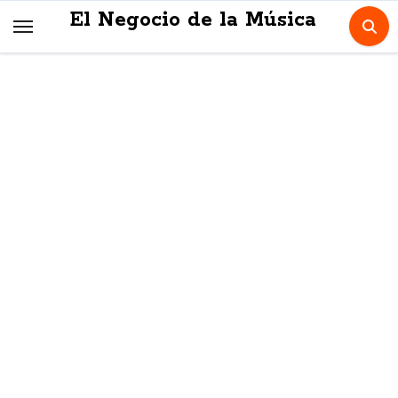
Skip
El Negocio de la Música
to
content