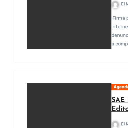
El 
¡Firma por una justa remuneración de tus obras en
Interne
denunci
a compa
Agend
SAE 
Edit
El 