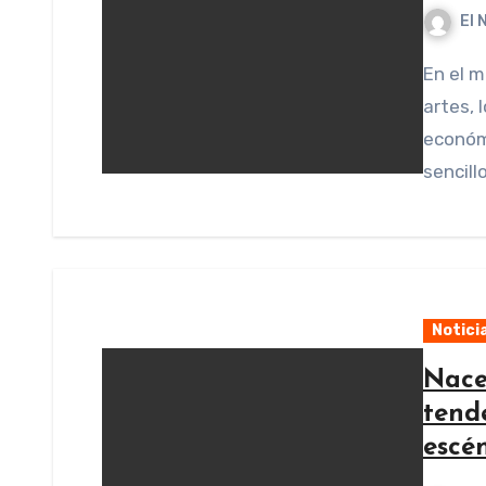
El 
En el mundo de la música, la literatura, el cine y otras
artes, 
económi
sencill
Notici
Nace
tende
escé