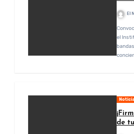
El 
Convocatoria para la grabación gratuita de música con
el Inst
bandas
concier
Notici
¡Fir
de tu