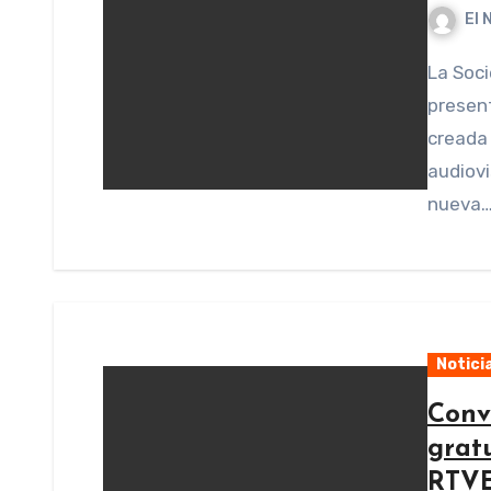
El 
La Sociedad General de Autores y Editores (SGAE)
present
creada 
audiovi
nueva
Notici
Conv
gratu
RTV