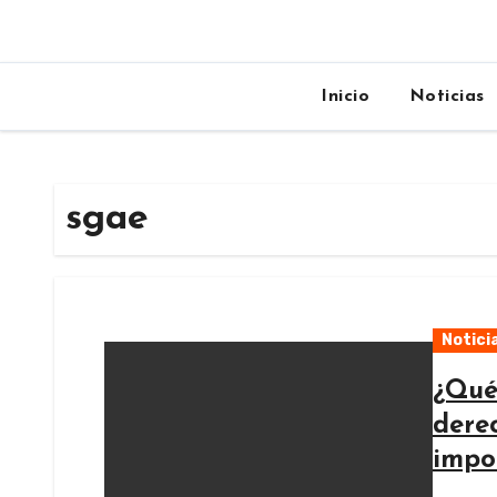
Inicio
Noticias
sgae
Notici
¿Qué
dere
impo