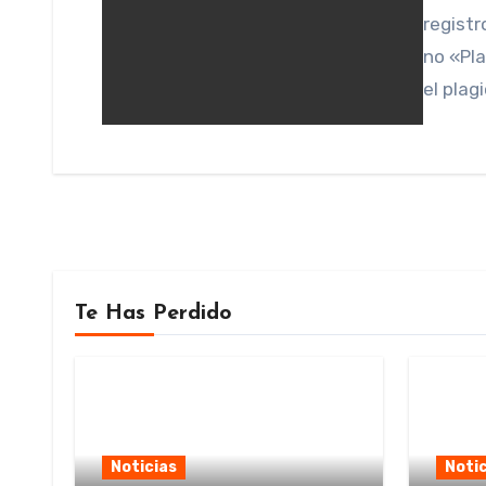
registr
no «Pla
el plag
Te Has Perdido
Noticias
Notic