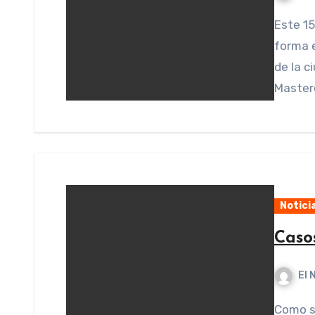
Este 15 y 22 Marzo estaremos con los alumnos de
forma e
de la c
Masterc
Notici
Casos
El 
Como siempre hablamos la importancia de los