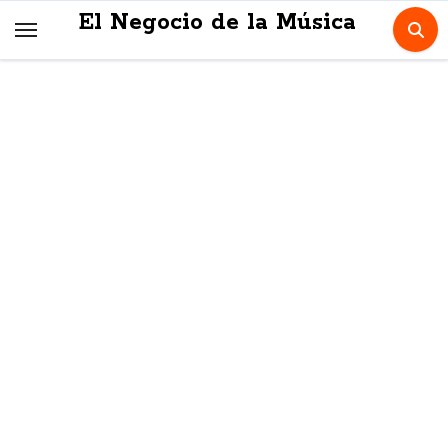
Skip
El Negocio de la Música
to
content