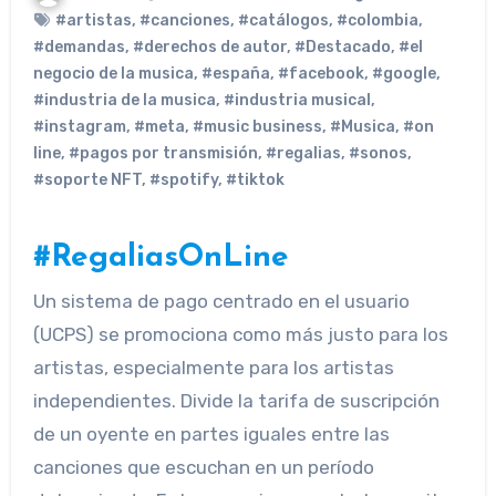
#artistas
,
#canciones
,
#catálogos
,
#colombia
,
#demandas
,
#derechos de autor
,
#Destacado
,
#el
negocio de la musica
,
#españa
,
#facebook
,
#google
,
#industria de la musica
,
#industria musical
,
#instagram
,
#meta
,
#music business
,
#Musica
,
#on
line
,
#pagos por transmisión
,
#regalias
,
#sonos
,
#soporte NFT
,
#spotify
,
#tiktok
#RegaliasOnLine
Un sistema de pago centrado en el usuario
(UCPS) se promociona como más justo para los
artistas, especialmente para los artistas
independientes. Divide la tarifa de suscripción
de un oyente en partes iguales entre las
canciones que escuchan en un período