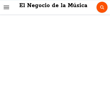
Skip
El Negocio de la Música
to
content