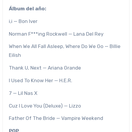
Álbum del año:
i,i — Bon Iver
Norman F***ing Rockwell — Lana Del Rey
When We All Fall Asleep, Where Do We Go — Billie
Eilish
Thank U, Next — Ariana Grande
I Used To Know Her — H.E.R.
7 — Lil Nas X
Cuz I Love You (Deluxe) — Lizzo
Father Of The Bride — Vampire Weekend
POP