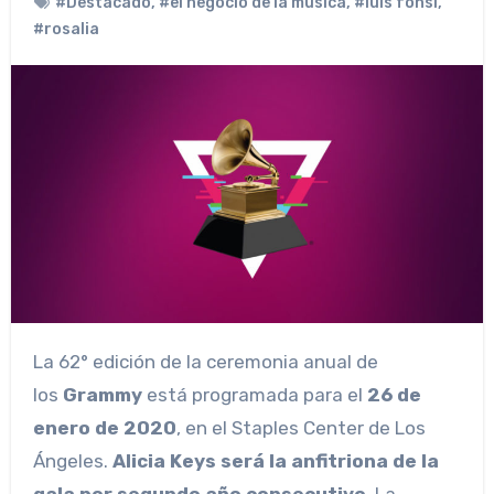
#Destacado
,
#el negocio de la musica
,
#luis fonsi
,
#rosalia
La 62° edición de la ceremonia anual de
los
Grammy
está programada para el
26 de
enero de 2020
, en el Staples Center de Los
Ángeles.
Alicia Keys será la anfitriona de la
gala por segundo año consecutivo
. La