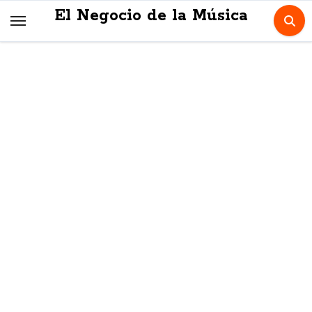
Skip
El Negocio de la Música
to
content