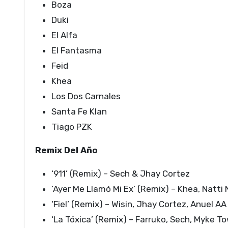
Boza
Duki
El Alfa
El Fantasma
Feid
Khea
Los Dos Carnales
Santa Fe Klan
Tiago PZK
Remix Del Año
‘911’ (Remix) – Sech & Jhay Cortez
‘Ayer Me Llamó Mi Ex’ (Remix) – Khea, Natti
‘Fiel’ (Remix) – Wisin, Jhay Cortez, Anuel 
‘La Tóxica’ (Remix) – Farruko, Sech, Myke 