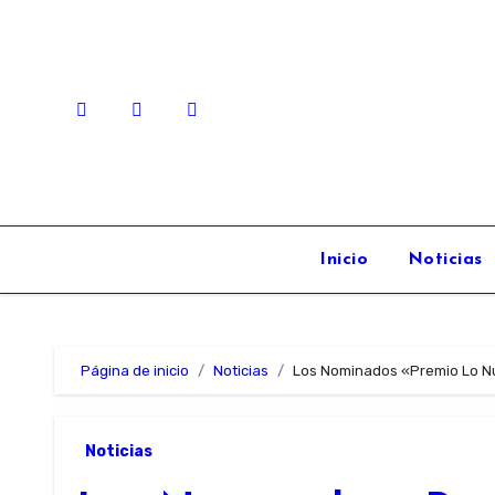
Skip
to
content
Inicio
Noticias
Página de inicio
Noticias
Los Nominados «Premio Lo N
Noticias