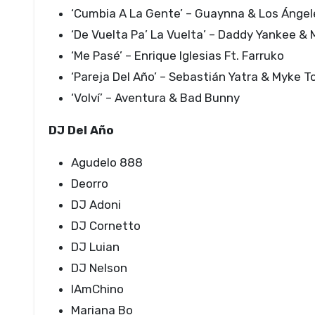
‘Cumbia A La Gente’ – Guaynna & Los Ángel
‘De Vuelta Pa’ La Vuelta’ – Daddy Yankee &
‘Me Pasé’ – Enrique Iglesias Ft. Farruko
‘Pareja Del Año’ – Sebastián Yatra & Myke 
‘Volví’ – Aventura & Bad Bunny
DJ Del Año
Agudelo 888
Deorro
DJ Adoni
DJ Cornetto
DJ Luian
DJ Nelson
IAmChino
Mariana Bo