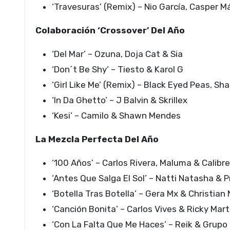
‘Travesuras’ (Remix) – Nio García, Casper M
Colaboración ‘Crossover’ Del Año
‘Del Mar’ – Ozuna, Doja Cat & Sia
‘Don´t Be Shy’ – Tiesto & Karol G
‘Girl Like Me’ (Remix) – Black Eyed Peas, Sh
‘In Da Ghetto’ – J Balvin & Skrillex
‘Kesi’ – Camilo & Shawn Mendes
La Mezcla Perfecta Del Año
‘100 Años’ – Carlos Rivera, Maluma & Calibr
‘Antes Que Salga El Sol’ – Natti Natasha & 
‘Botella Tras Botella’ – Gera Mx & Christian
‘Canción Bonita’ – Carlos Vives & Ricky Mart
‘Con La Falta Que Me Haces’ – Reik & Grupo