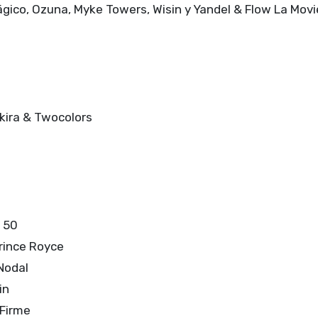
ágico, Ozuna, Myke Towers, Wisin y Yandel & Flow La Movi
akira & Twocolors
e 50
Prince Royce
 Nodal
in
 Firme