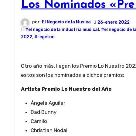
Los Nominados «Pre
por
El Negocio de la Musica
26-enero 2022
#el negocio de la industria musical
,
#el negocio de l
2022
,
#regeton
Otro año más, llegan los Premio Lo Nuestro 2022 que se celebran este 24 de Febrero en la ciudad de Miami,
estos son los nominados a dichos premios:
Artista Premio Lo Nuestro del Año
Ángela Aguilar
Bad Bunny
Camilo
Christian Nodal