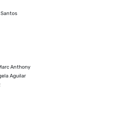
o Santos
 Marc Anthony
ela Aguilar
z