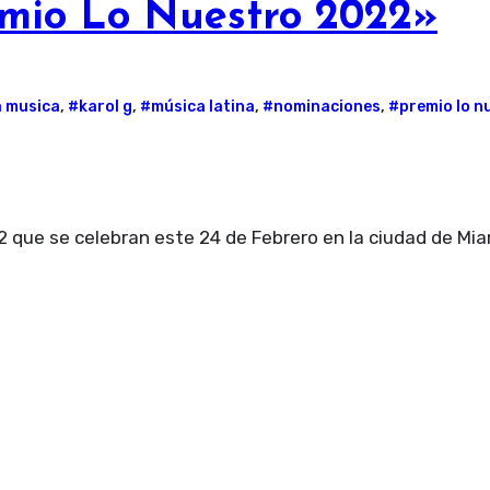
mio Lo Nuestro 2022»
a musica
,
#karol g
,
#música latina
,
#nominaciones
,
#premio lo n