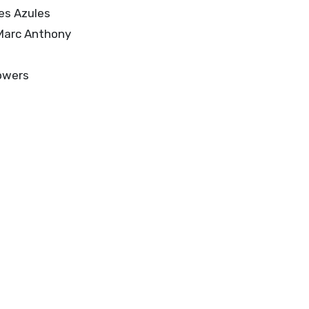
es Azules
 Marc Anthony
Towers