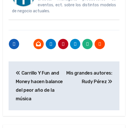
eventos, ect. sobre los distintos modelos
de negocio actuales.
Navegación
Carrillo Y Fun and
Mis grandes autores:
de
Money hacen balance
Rudy Pérez
entradas
del peor año de la
música