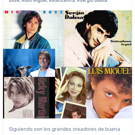
bose
,
#luis miguel
,
#manzanita
,
#sergio dalma
Siguiendo con los grandes creadores de buena