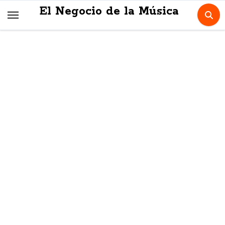
Skip
El Negocio de la Música
to
content