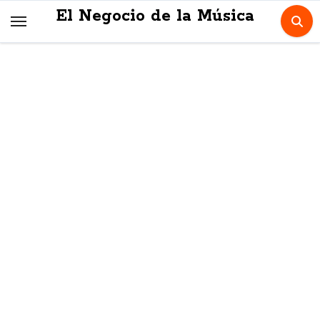
Skip
El Negocio de la Música
to
content