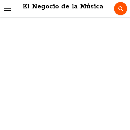
Skip
El Negocio de la Música
to
content