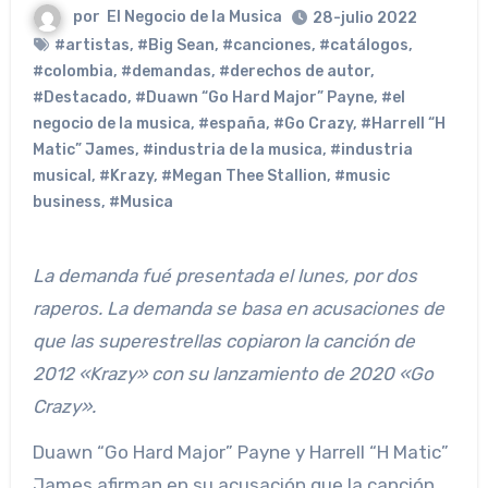
por
El Negocio de la Musica
28-julio 2022
#artistas
,
#Big Sean
,
#canciones
,
#catálogos
,
#colombia
,
#demandas
,
#derechos de autor
,
#Destacado
,
#Duawn “Go Hard Major” Payne
,
#el
negocio de la musica
,
#españa
,
#Go Crazy
,
#Harrell “H
Matic” James
,
#industria de la musica
,
#industria
musical
,
#Krazy
,
#Megan Thee Stallion
,
#music
business
,
#Musica
La demanda fué presentada el lunes, por dos
raperos. La demanda se basa en acusaciones de
que las superestrellas copiaron la canción de
2012 «Krazy» con su lanzamiento de 2020 «Go
Crazy».
Duawn “Go Hard Major” Payne y Harrell “H Matic”
James afirman en su acusación que la canción