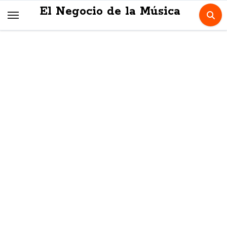
Skip
El Negocio de la Música
to
content