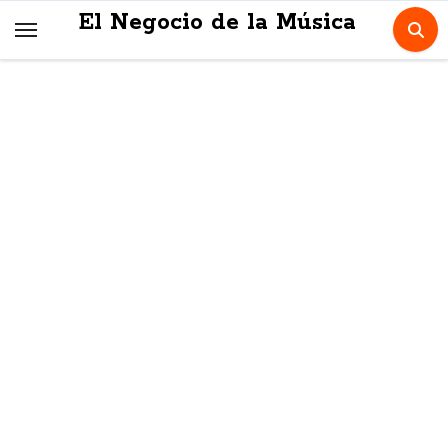
Skip
El Negocio de la Música
to
content