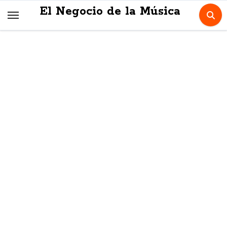
Skip
El Negocio de la Música
to
content