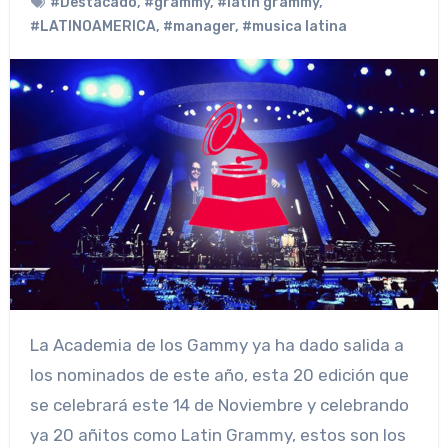
#Destacado
,
#grammy
,
#latin grammy
,
#LATINOAMERICA
,
#manager
,
#musica latina
La Academia de los Gammy ya ha dado salida a
los nominados de este año, esta 20 edición que
se celebrará este 14 de Noviembre y celebrando
ya 20 añitos como Latin Grammy, estos son los