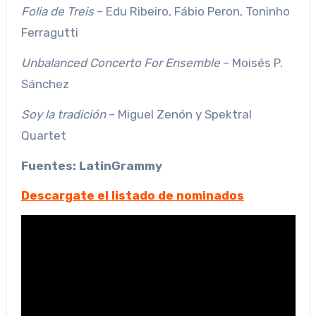
Folia de Treis
– Edu Ribeiro, Fábio Peron, Toninho
Ferragutti
Unbalanced Concerto For Ensemble
– Moisés P.
Sánchez
Soy la tradición
– Miguel Zenón y Spektral
Quartet
Fuentes: LatinGrammy
Descargate el listado de nominados