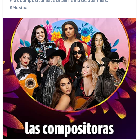
#las compositoras
,
#latam
,
#music business
,
#Musica