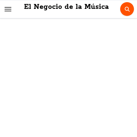
Skip
El Negocio de la Música
to
content