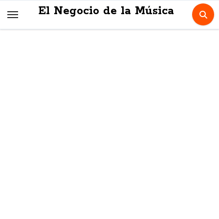
Skip
El Negocio de la Música
to
content