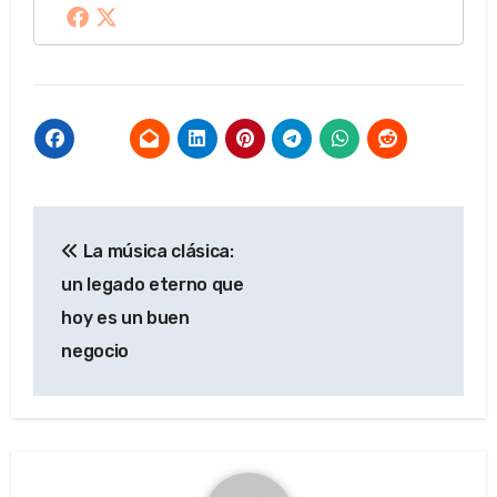
Navegación
La música clásica:
de
un legado eterno que
entradas
hoy es un buen
negocio