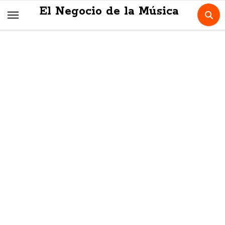
Skip
El Negocio de la Música
to
content