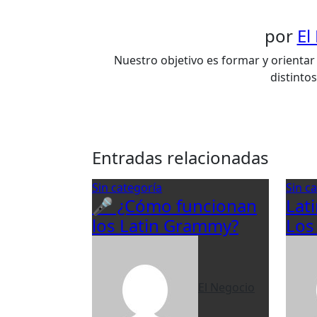
por
El
Nuestro objetivo es formar y orientar 
distinto
Entradas relacionadas
Sin categoría
Sin c
🎤 ¿Cómo funcionan
Lat
los Latin Grammy?
Los
El Negocio