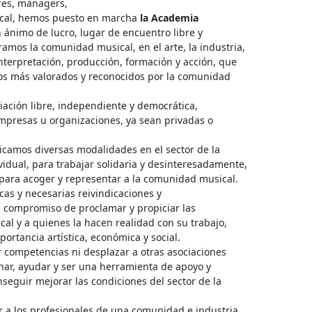
ores, mánagers,
sical, hemos puesto en marcha
la
Academia
 ánimo de lucro, lugar de encuentro libre y
amos la comunidad musical, en el arte, la industria,
interpretación, producción, formación y acción, que
os más valorados y reconocidos por la comunidad
iación libre, independiente y democrática,
mpresas u organizaciones, ya sean privadas o
icamos diversas modalidades en el sector de la
vidual, para trabajar solidaria y desinteresadamente,
para acoger y representar a la comunidad musical.
cas y necesarias reivindicaciones y
el compromiso de proclamar y propiciar las
cal y a quienes la hacen realidad con su trabajo,
ortancia artística, económica y social.
r competencias ni desplazar a otras asociaciones
nar, ayudar y ser una herramienta de apoyo y
seguir mejorar las condiciones del sector de la
r a los profesionales de una comunidad e industria