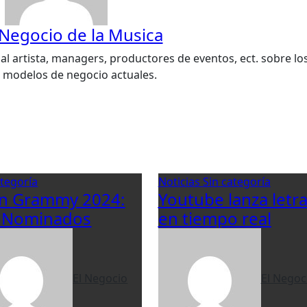
 Negocio de la Musica
al artista, managers, productores de eventos, ect. sobre lo
s modelos de negocio actuales.
ategoría
Noticias
Sin categoría
in Grammy 2024:
Youtube lanza letr
 Nominados
en tiempo real
El Negocio
El Negoc