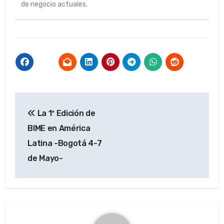
de negocio actuales.
Navegación
La 1ª Edición de
de
BIME en América
entradas
Latina -Bogotá 4-7
de Mayo-