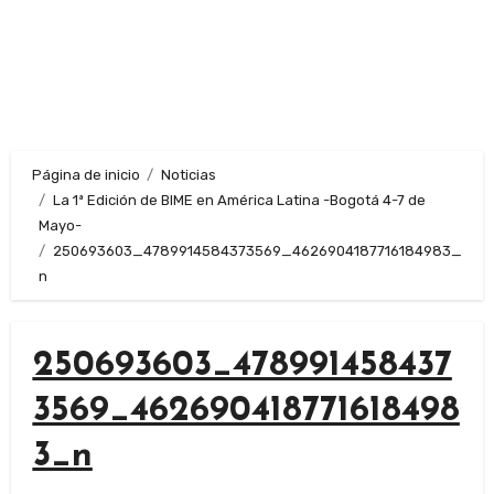
Página de inicio
Noticias
La 1ª Edición de BIME en América Latina -Bogotá 4-7 de
Mayo-
250693603_4789914584373569_4626904187716184983_
n
250693603_478991458437
3569_462690418771618498
3_n