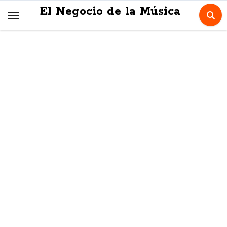
Skip
El Negocio de la Música
to
content