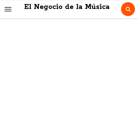
Skip
El Negocio de la Música
to
content