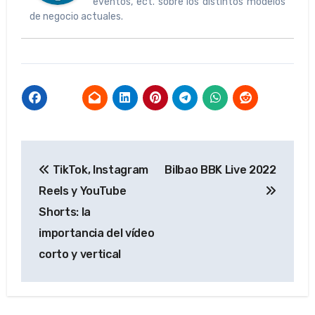
eventos, ect. sobre los distintos modelos
de negocio actuales.
Navegación
TikTok, Instagram
Bilbao BBK Live 2022
de
Reels y YouTube
entradas
Shorts: la
importancia del vídeo
corto y vertical