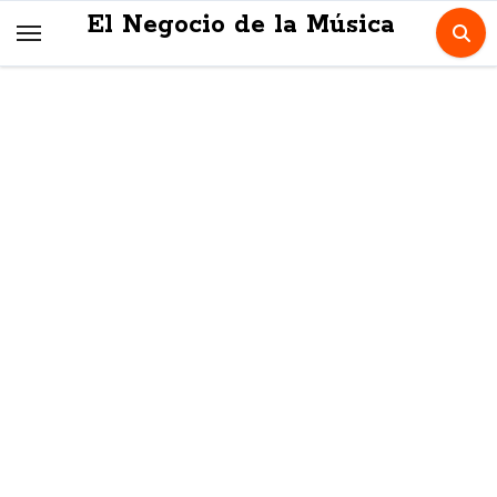
Skip
El Negocio de la Música
to
content