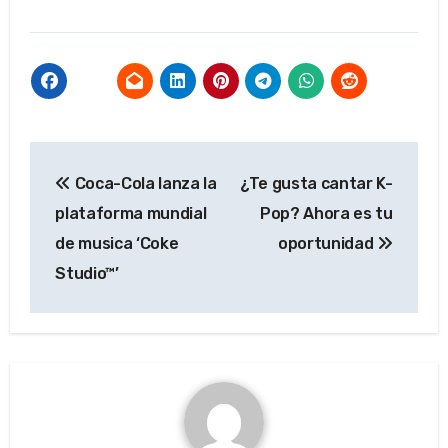
Navegación
Coca-Cola lanza la
¿Te gusta cantar K-
de
plataforma mundial
Pop? Ahora es tu
entradas
de musica ‘Coke
oportunidad
Studio™’