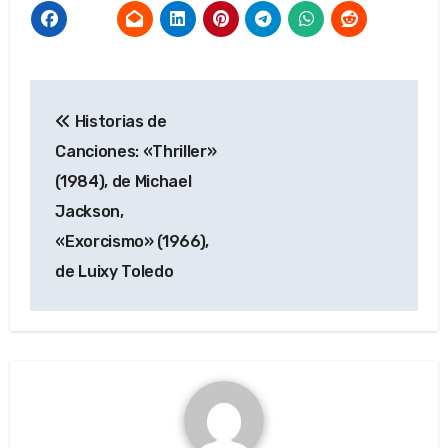
Navegación
Historias de
de
Canciones: «Thriller»
entradas
(1984), de Michael
Jackson,
«Exorcismo» (1966),
de Luixy Toledo