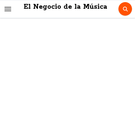
Skip
El Negocio de la Música
to
content