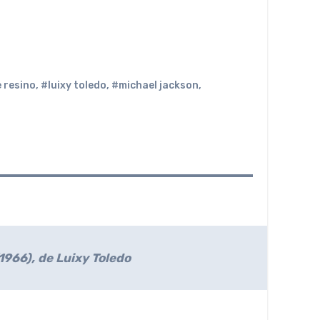
e resino
,
#luixy toledo
,
#michael jackson
,
(1966), de Luixy Toledo