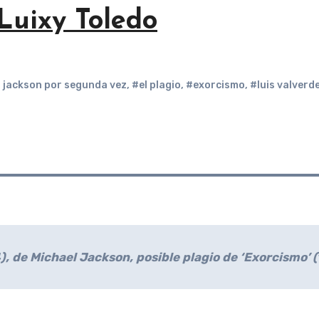
Luixy Toledo
l jackson por segunda vez
,
#el plagio
,
#exorcismo
,
#luis valverd
4), de Michael Jackson, posible plagio de ‘Exorcismo’ 