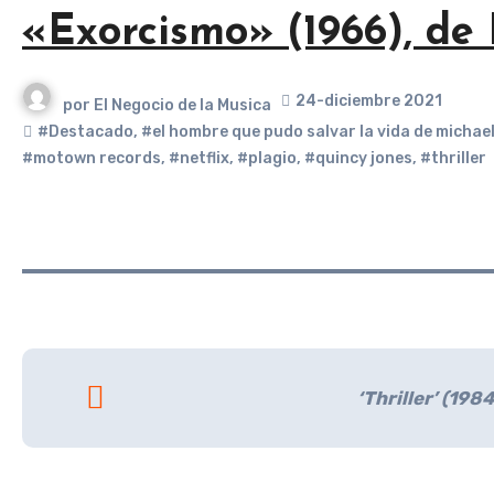
«Exorcismo» (1966), de 
24-diciembre 2021
por
El Negocio de la Musica
#Destacado
,
#el hombre que pudo salvar la vida de michae
#motown records
,
#netflix
,
#plagio
,
#quincy jones
,
#thriller
‘Thriller’ (198