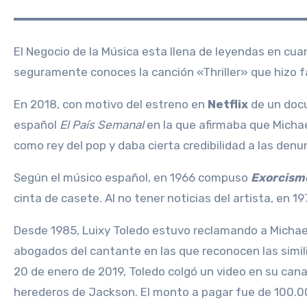
El Negocio de la Música esta llena de leyendas en cuanto a plagios se refiere, hoy quiero hablar uno que para «puede» ser el mayor de la historia musical,
seguramente conoces la canción «Thriller» que hizo fa
En 2018, con motivo del estreno en
Netflix
de un docu
español
El País Semanal
en la que afirmaba que Micha
como rey del pop y daba cierta credibilidad a las den
Según el músico español, en 1966 compuso
Exorcism
cinta de casete. Al no tener noticias del artista, en 1
Desde 1985, Luixy Toledo estuvo reclamando a Michael 
abogados del cantante en las que reconocen las sim
20 de enero de 2019, Toledo colgó un video en su cana
herederos de Jackson. El monto a pagar fue de 100.00