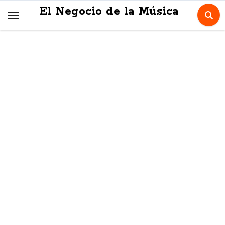
Skip
El Negocio de la Música
to
content