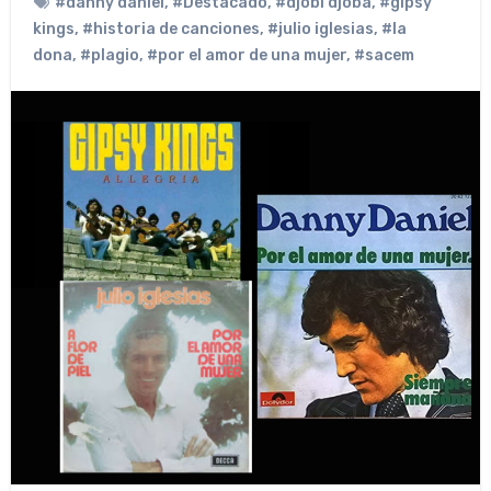
#danny daniel
,
#Destacado
,
#djobi djoba
,
#gipsy
kings
,
#historia de canciones
,
#julio iglesias
,
#la
dona
,
#plagio
,
#por el amor de una mujer
,
#sacem