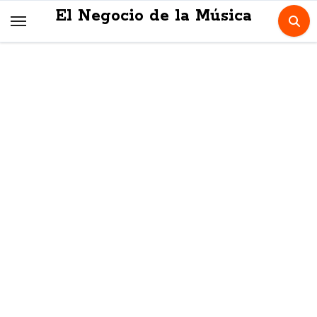
Skip
El Negocio de la Música
to
content