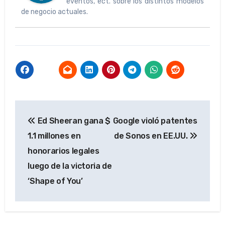
eventos, ect. sobre los distintos modelos
de negocio actuales.
Navegación
Ed Sheeran gana $
Google violó patentes
de
1.1 millones en
de Sonos en EE.UU.
entradas
honorarios legales
luego de la victoria de
‘Shape of You’