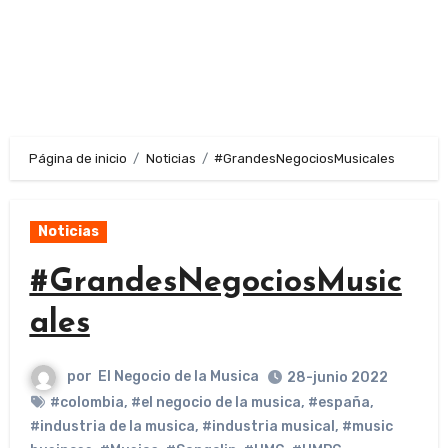
Página de inicio
Noticias
#GrandesNegociosMusicales
Noticias
#GrandesNegociosMusic
ales
por
El Negocio de la Musica
28-junio 2022
#colombia
,
#el negocio de la musica
,
#españa
,
#industria de la musica
,
#industria musical
,
#music