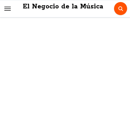
Skip
El Negocio de la Música
to
content