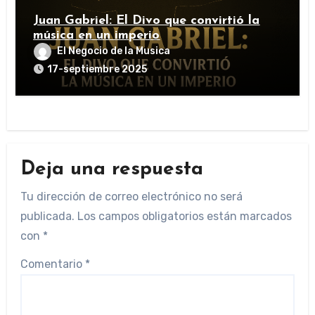
Juan Gabriel: El Divo que convirtió la
música en un imperio
El Negocio de la Musica
17-septiembre 2025
Deja una respuesta
Tu dirección de correo electrónico no será
publicada.
Los campos obligatorios están marcados
con
*
Comentario
*