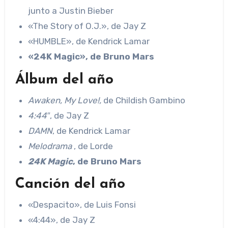
junto a Justin Bieber
«The Story of O.J.», de Jay Z
«HUMBLE», de Kendrick Lamar
«24K Magic», de Bruno Mars
Álbum del año
Awaken, My Love!,
de Childish Gambino
4:44″
, de Jay Z
DAMN
, de Kendrick Lamar
Melodrama
, de Lorde
24K Magic
, de Bruno Mars
Canción del año
«Despacito», de Luis Fonsi
«4:44», de Jay Z