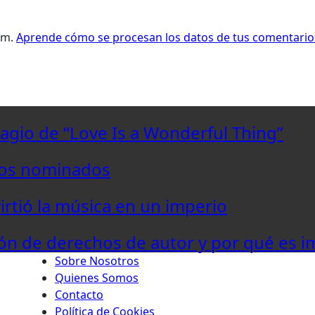
pam.
Aprende cómo se procesan los datos de tus comentario
lagio de “Love Is a Wonderful Thing”
los nominados
virtió la música en un imperio
ón de derechos de autor y por qué es i
Sobre Nosotros
Quienes Somos
Contacto
Política de Cookies