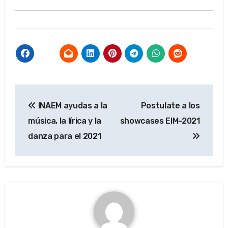
Navegación
INAEM ayudas a la
Postulate a los
de
música, la lírica y la
showcases EIM-2021
entradas
danza para el 2021