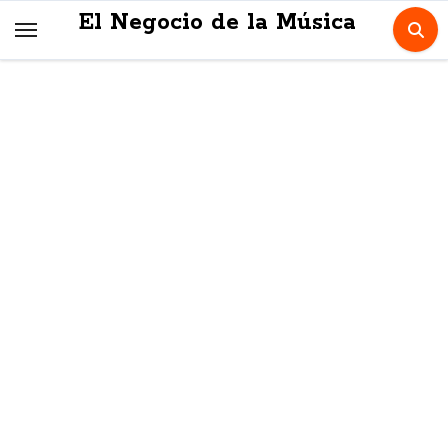
Skip
El Negocio de la Música
to
content