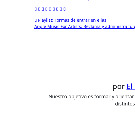
Navegación
Playlist: Formas de entrar en ellas
Apple Music For Artists: Reclama y administra tu 
de
entradas
por
El
Nuestro objetivo es formar y orientar 
distinto