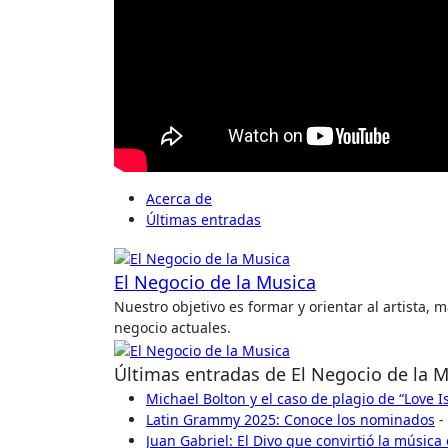
Acerca de
Últimas entradas
El Negocio de la Musica
Nuestro objetivo es formar y orientar al artista,
negocio actuales.
Últimas entradas de El Negocio de la 
Michael Bolton y el caso de plagio de “Love 
Latin Grammy 2025: Conoce los nominados
-
Juan Gabriel: El Divo que convirtió la música