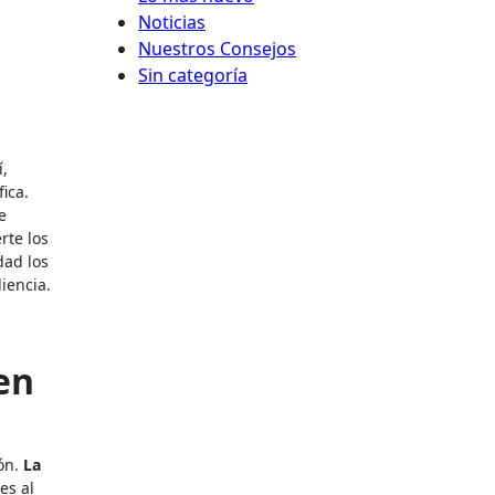
Noticias
Nuestros Consejos
Sin categoría
í,
ica.
e
rte los
dad los
iencia.
en
ión.
La
es al