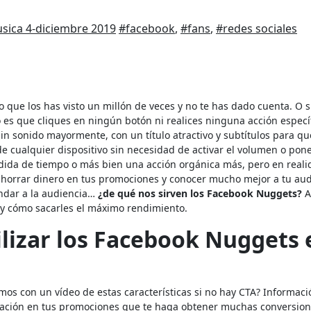
usica
4-diciembre 2019
#facebook
,
#fans
,
#redes sociales
 que los has visto un millón de veces y no te has dado cuenta. O s
o es que cliques en ningún botón ni realices ninguna acción específ
sin sonido mayormente, con un título atractivo y subtítulos para qu
e cualquier dispositivo sin necesidad de activar el volumen o pone
dida de tiempo o más bien una acción orgánica más, pero en reali
ahorrar dinero en tus promociones y conocer mucho mejor a tu aud
andar a la audiencia…
¿de qué nos sirven los Facebook Nuggets?
A
 y cómo sacarles el máximo rendimiento.
ilizar los Facebook Nuggets 
os con un vídeo de estas características si no hay CTA? Informac
ción en tus promociones que te haga obtener muchas conversion