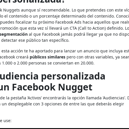
ook Nuggets aunque sí recomendable. Lo que pretendes con este ví
o el contenido o un porcentaje determinado del contenido. Conoc
 puedes focalizar tu próximo Facebook Ads hacia aquellos que rea
omoción que esta vez sí llevará un CTA (Call to Action) definido. L
 segmentación
al que Facebook jamás podrá llegar ya que no disp
 detectar ese público tan específico.
e esta acción te ha aportado para lanzar un anuncio que incluya es
Facebook creará
públicos similares
pero con otras variables, ya sea
s 1.000 o 2.000 personas se conviertan en 20.000.
audiencia personalizada
 un Facebook Nugget
de la pestaña ‘Activos’ encontrarás la opción llamada ‘Audiencias’.
rirá un desplegable con 3 opciones de entre las que deberás elegir
e use: