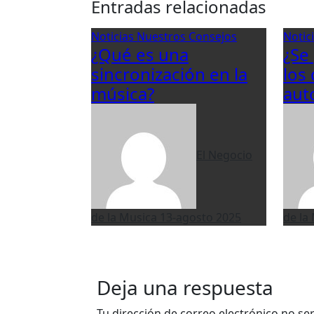
Entradas relacionadas
Noticias
Nuestros Consejos
Notic
¿Qué es una
¿Se
sincronización en la
los
música?
aut
El Negocio
de la Musica
13-agosto 2025
de la
Deja una respuesta
Tu dirección de correo electrónico no se