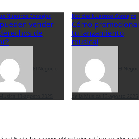
ias
Nuestros Consejos
Noticias
Nuestros Consejos
 pueden vender
Cómo promociona
 derechos de
tu lanzamiento
or?
musical
El Negocio
El Negoc
 Musica
13-agosto 2025
de la Musica
13-agosto 2025
rá publicada.
Los campos obligatorios están marcados con