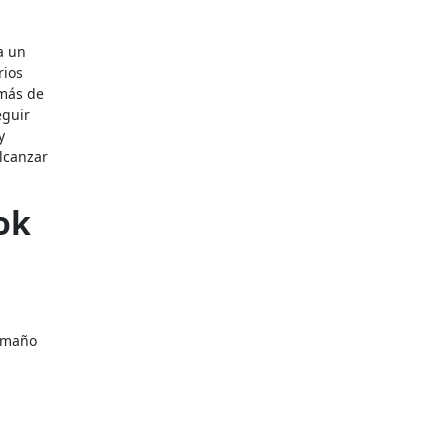
a un
rios
 más de
eguir
y
lcanzar
ok
.
tamaño