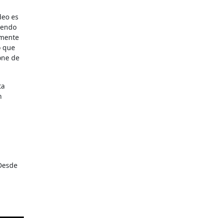
deo es
iendo
lmente
o que
one de
ta
n
 Desde