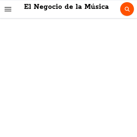
Skip
El Negocio de la Música
to
content