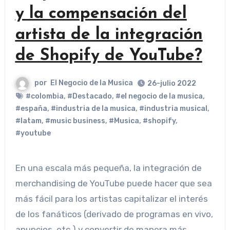
y la compensación del
artista de la integración
de Shopify de YouTube?
por
El Negocio de la Musica
26-julio 2022
#colombia
,
#Destacado
,
#el negocio de la musica
,
#españa
,
#industria de la musica
,
#industria musical
,
#latam
,
#music business
,
#Musica
,
#shopify
,
#youtube
En una escala más pequeña, la integración de
merchandising de YouTube puede hacer que sea
más fácil para los artistas capitalizar el interés
de los fanáticos (derivado de programas en vivo,
anuncios, etc.) y convertir de manera más