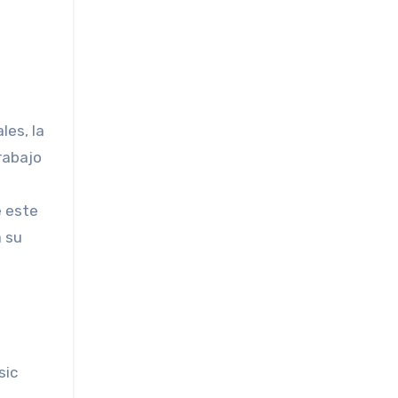
les, la
rabajo
e este
á su
sic