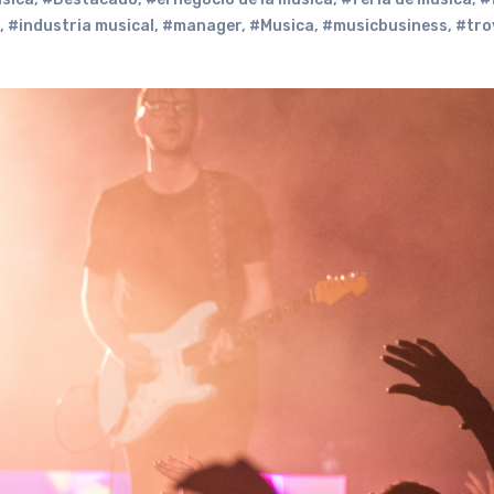
,
#industria musical
,
#manager
,
#Musica
,
#musicbusiness
,
#tr