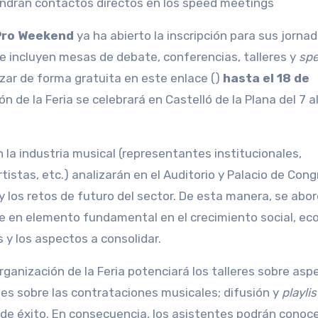
endrán contactos directos en los speed meetings
 Pro Weekend
ya ha abierto la inscripción para sus jorna
se incluyen mesas de debate, conferencias, talleres y
sp
izar de forma gratuita en este enlace ()
hasta el 18 de
n de la Feria se celebrará en Castelló de la Plana del 7 a
la industria musical (representantes institucionales,
istas, etc.) analizarán en el Auditorio y Palacio de Con
e y los retos de futuro del sector. De esta manera, se abo
se en elemento fundamental en el crecimiento social, e
s y los aspectos a consolidar.
organización de la Feria potenciará los talleres sobre asp
les sobre las contrataciones musicales; difusión y
playlis
de éxito. En consecuencia, los asistentes podrán conoc