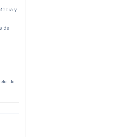
Mèdia y
s de
delos de