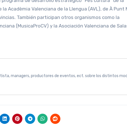
l programa de desarrollo estratégico “Fes cultura” de la
e la Acadèmia Valenciana de la Llengua (AVL), de À Punt 
ovincias. También participan otros organismos como la
nciana (MusicaProCV) y la Asociación Valenciana de Sala
rtista, managers, productores de eventos, ect. sobre los distintos mo