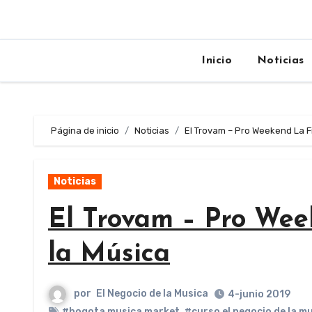
Inicio
Noticias
Página de inicio
Noticias
El Trovam – Pro Weekend La F
Noticias
El Trovam – Pro Wee
la Música
por
El Negocio de la Musica
4-junio 2019
#bogota musica market
,
#curso el negocio de la m