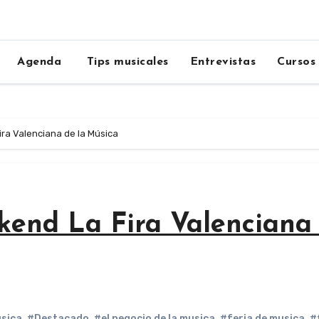
Agenda
Tips musicales
Entrevistas
Cursos
ira Valenciana de la Música
kend La Fira Valenciana
usica
,
#Destacado
,
#el negocio de la musica
,
#feria de musica
,
#