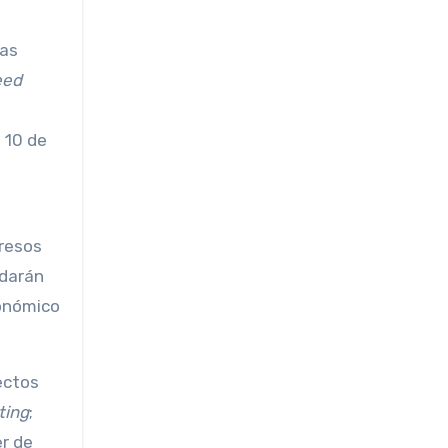
das
eed
l 10 de
gresos
rdarán
conómico
ectos
ting
;
er de